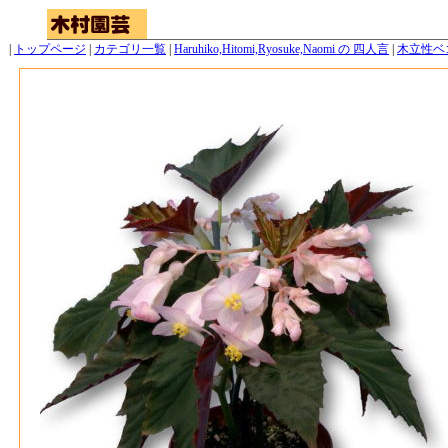
|
トップページ
|
カテゴリ一覧
|
Haruhiko,Hitomi,Ryosuke,Naomi の 四人言
|
木立性ベ