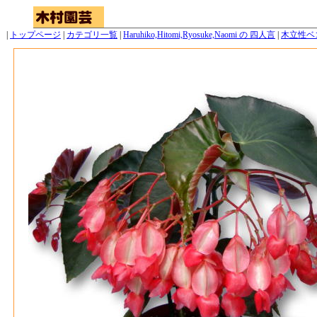
|
トップページ
|
カテゴリ一覧
|
Haruhiko,Hitomi,Ryosuke,Naomi の 四人言
|
木立性ベ